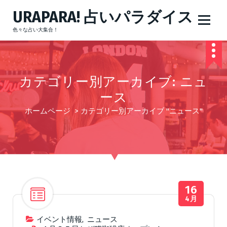
コ
URAPARA! 占いパラダイス
ン
テ
色々な占い大集合！
ン
ツ
へ
ス
カテゴリー別アーカイブ: ニュ
キ
ッ
ース
プ
ホームページ
>
カテゴリー別アーカイブ "ニュース"
16
4月
イベント情報
,
ニュース