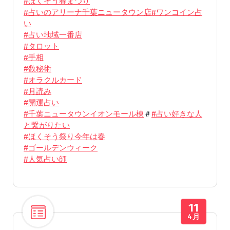
#ほくそう春まつり
#占いのアリーナ千葉ニュータウン店
#ワンコイン占
い
#占い地域一番店
#タロット
#手相
#数秘術
#オラクルカード
#月読み
#開運占い
#千葉ニュータウンイオンモール棟
＃
#占い好きな人
と繋がりたい
#ほくそう祭り今年は春
#ゴールデンウィーク
#人気占い師
11
4月