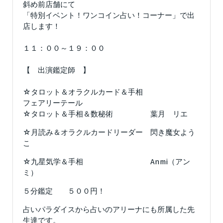
斜め前店舗にて
「特別イベント！ワンコイン占い！コーナー」で出
店します！
１１：００～１９：００
【 出演鑑定師 】
☆タロット＆オラクルカード＆手相
フェアリーテール
☆タロット＆手相＆数秘術 葉月 リエ
☆月読み＆オラクルカードリーダー 閃き魔女よう
こ
☆九星気学＆手相 Anmi（アン
ミ）
５分鑑定 ５００円！
占いパラダイスから占いのアリーナにも所属した先
生達です。