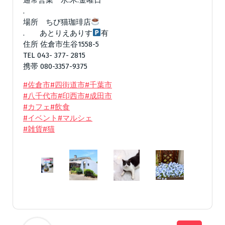
.
場所 ちび猫珈琲店
. あとりえありす
有
住所 佐倉市生谷1558-5
TEL 043- 377- 2815
携帯 080-3357-9375
#佐倉市
#四街道市
#千葉市
#八千代市
#印西市
#成田市
#カフェ
#飲食
#イベント
#マルシェ
#雑貨
#猫