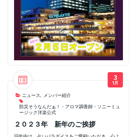
3
1月
ニュース
,
メンバー紹介
防災そうなんだぁ！・アロマ調香師・ソニーミュ
ージック洋楽公式
２０２３年 新年のご挨拶
旧年中は 占いパラダイスをご愛顧いただき 心よ