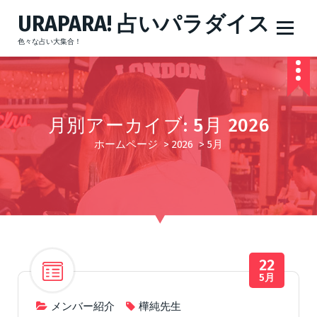
コ
URAPARA! 占いパラダイス
ン
テ
色々な占い大集合！
ン
ツ
へ
ス
キ
月別アーカイブ: 5月 2026
ッ
ホームページ
>
2026
>
5月
プ
22
5月
メンバー紹介
樺純先生